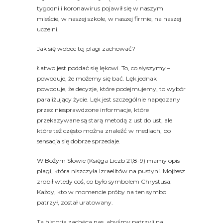
tygodni i koronawirus pojawił się w naszym
mieście, w naszej szkole, w naszej firmie, na naszej
uczelni.
Jak się wobec tej plagi zachować?
Łatwo jest poddać się lękowi. To, co słyszymy –
powoduje, że możemy się bać. Lęk jednak
powoduje, że decyzje, które podejmujemy, to wybór
paraliżujący życie. Lęk jest szczególnie napędzany
przez niesprawdzone informacje, które
przekazywane są starą metodą z ust do ust, ale
które też często można znaleźć w mediach, bo
sensacja się dobrze sprzedaje.
W Bożym Słowie (Księga Liczb 21;8-9) mamy opis
plagi, która niszczyła Izraelitów na pustyni. Mojżesz
zrobił wtedy coś, co było symbolem Chrystusa.
Każdy, kto w momencie próby na ten symbol
patrzył, został uratowany.
Ta historia zachęca nas, abyśmy patrzyli na