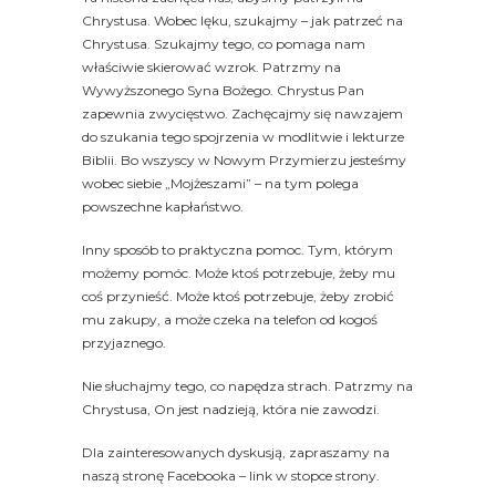
Chrystusa. Wobec lęku, szukajmy – jak patrzeć na
Chrystusa. Szukajmy tego, co pomaga nam
właściwie skierować wzrok. Patrzmy na
Wywyższonego Syna Bożego. Chrystus Pan
zapewnia zwycięstwo. Zachęcajmy się nawzajem
do szukania tego spojrzenia w modlitwie i lekturze
Biblii. Bo wszyscy w Nowym Przymierzu jesteśmy
wobec siebie „Mojżeszami” – na tym polega
powszechne kapłaństwo.
Inny sposób to praktyczna pomoc. Tym, którym
możemy pomóc. Może ktoś potrzebuje, żeby mu
coś przynieść. Może ktoś potrzebuje, żeby zrobić
mu zakupy, a może czeka na telefon od kogoś
przyjaznego.
Nie słuchajmy tego, co napędza strach. Patrzmy na
Chrystusa, On jest nadzieją, która nie zawodzi.
Dla zainteresowanych dyskusją, zapraszamy na
naszą stronę Facebooka – link w stopce strony.