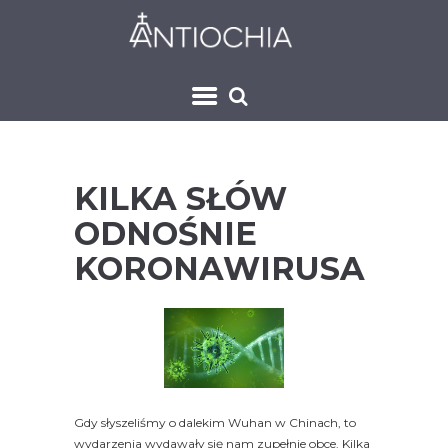
KILKA SŁÓW
ODNOŚNIE
KORONAWIRUSA
Gdy słyszeliśmy o dalekim Wuhan w Chinach, to
wydarzenia wydawały się nam zupełnie obce. Kilka