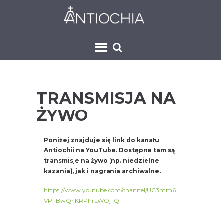
TRANSMISJA NA
ŻYWO
Poniżej znajduje się link do kanału
Antiochii na YouTube. Dostępne tam są
transmisje na żywo (np. niedzielne
kazania), jak i nagrania archiwalne.
https://www.youtube.com/channel/UC3mm6
VPFBwQhKRPhrLWOjTQ