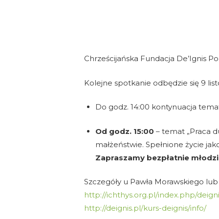
Chrześcijańska Fundacja De’Ignis Po
Kolejne spotkanie odbędzie się 9 listo
Do godz. 14:00 kontynuacja temat
Od godz. 15:00
– temat „Praca d
małżeństwie. Spełnione życie jako 
Zapraszamy bezpłatnie młodzie
Szczegóły u Pawła Morawskiego lub 
http://ichthys.org.pl/index.php/deigni
http://deignis.pl/kurs-deignis/info/