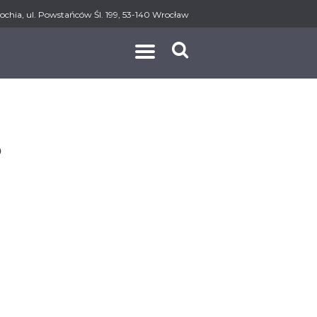
ochia, ul. Powstańców Śl. 199, 53-140 Wrocław
AKT
S