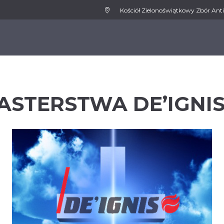
Kościół Zielonoświątkowy Zbór Anti
WSPIERAMY
MEDIA
AKTUALNOŚCI
KONT
ASTERSTWA DE’IGNI