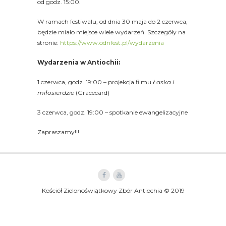
od godz. 15:00.
W ramach festiwalu, od dnia 30 maja do 2 czerwca,
będzie miało miejsce wiele wydarzeń. Szczegóły na
stronie:
https://www.odnfest.pl/wydarzenia
Wydarzenia w Antiochii:
1 czerwca, godz. 19:00 – projekcja filmu
Łaska i
miłosierdzie
(Gracecard)
3 czerwca, godz. 19:00 – spotkanie ewangelizacyjne
Zapraszamy!!!
Kościół Zielonoświątkowy Zbór Antiochia © 2019