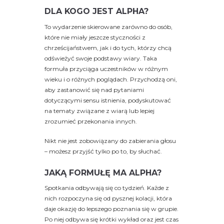
DLA KOGO JEST ALPHA?
To wydarzenie skierowane zarówno do osób,
które nie miały jeszcze styczności z
chrześcijaństwem, jak i do tych, którzy chcą
odświeżyć swoje podstawy wiary. Taka
formuła przyciąga uczestników w różnym
wieku i o różnych poglądach. Przychodzą oni,
aby zastanowić się nad pytaniami
dotyczącymi sensu istnienia, podyskutować
na tematy związane z wiarą lub lepiej
zrozumieć przekonania innych.
Nikt nie jest zobowiązany do zabierania głosu
– możesz przyjść tylko po to, by słuchać.
JAKĄ FORMUŁĘ MA ALPHA?
Spotkania odbywają się co tydzień. Każde z
nich rozpoczyna się od pysznej kolacji, która
daje okazję do lepszego poznania się w grupie.
Po niej odbywa się krótki wykład oraz jest czas