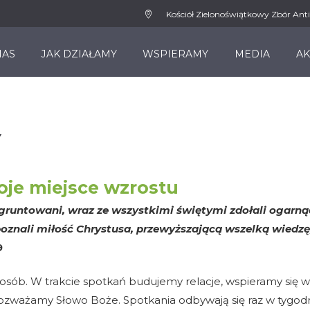
Kościół Zielonoświątkowy Zbór Anti
NAS
JAK DZIAŁAMY
WSPIERAMY
MEDIA
AK
Y
je miejsce wzrostu
gruntowani, wraz ze wszystkimi świętymi zdołali ogarną
poznali miłość Chrystusa, przewyższającą wszelką wiedzę,
9
sób. W trakcie spotkań budujemy relacje, wspieramy się w
ozważamy Słowo Boże. Spotkania odbywają się raz w tygodn