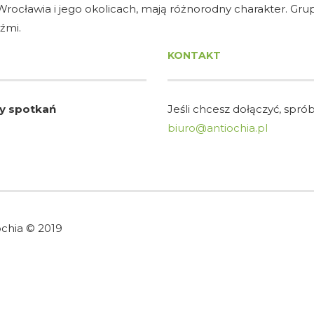
 Wrocławia i jego okolicach, mają różnorodny charakter. G
źmi.
KONTAKT
ny spotkań
Jeśli chcesz dołączyć, spró
biuro@antiochia.pl
ochia © 2019