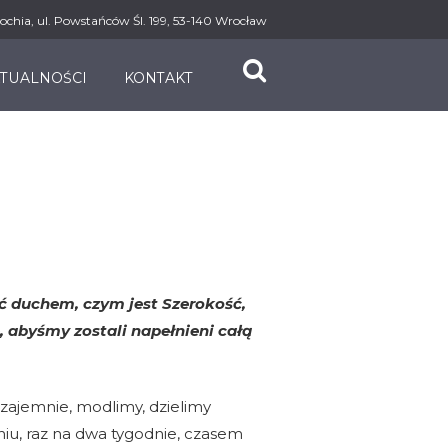
ochia, ul. Powstańców Śl. 199, 53-140 Wrocław
TUALNOŚCI
KONTAKT
ć duchem, czym jest Szerokość,
 abyśmy zostali napełnieni całą
zajemnie, modlimy, dzielimy
iu, raz na dwa tygodnie, czasem