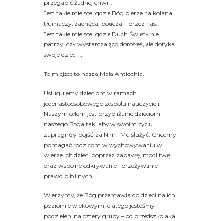
przegapić żadnej chwili.
Jest takie miejsce, gdzie Bóg bierze na kolana,
tłumaczy, zachęca, poucza – przez nas.
Jest takie miejsce, gdzie Duch Święty nie
patrzy, czy wystarczająco dorosłeś, ale dotyka
swoje dzieci …
To miejsce to nasza Mała Antiochia.
Usługujemy dzieciom w ramach
jedenastoosobowego zespołu nauczycieli.
Naszym celem jest przybliżanie dzieciom
naszego Boga tak, aby w swoim życiu
zapragnęły pójść za Nim i Mu służyć. Chcemy
pomagać rodzicom w wychowywaniu w
wierze ich dzieci poprzez zabawę, modlitwę
oraz wspólne odkrywanie i przeżywanie
prawd biblijnych.
Wierzymy, że Bóg przemawia do dzieci na ich
poziomie wiekowym, dlatego jesteśmy
podzieleni na cztery grupy – od przedszkolaka