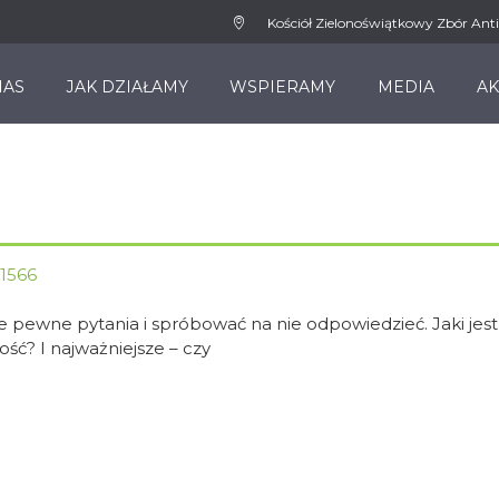
Kościół Zielonoświątkowy Zbór Anti
NAS
JAK DZIAŁAMY
WSPIERAMY
MEDIA
AK
1566
 pewne pytania i spróbować na nie odpowiedzieć. Jaki jest
dość? I najważniejsze – czy