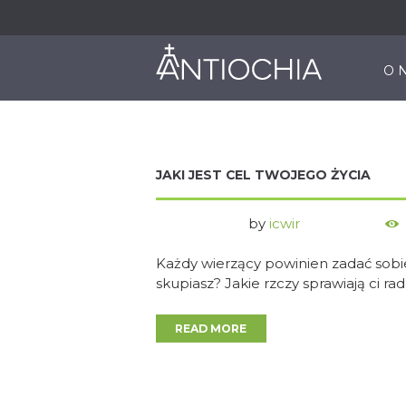
O 
JAKI JEST CEL TWOJEGO ŻYCIA
by
icwir
Każdy wierzący powinien zadać sobie
skupiasz? Jakie rzczy sprawiają ci ra
READ MORE