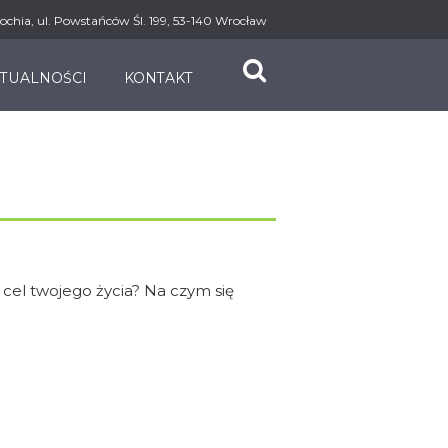
ochia, ul. Powstańców Śl. 199, 53-140 Wrocław
TUALNOŚCI
KONTAKT
 cel twojego życia? Na czym się