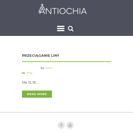
PRZECIĄGANIE LINY
by
icwir
1714
Mk 12,13-…
READ MORE