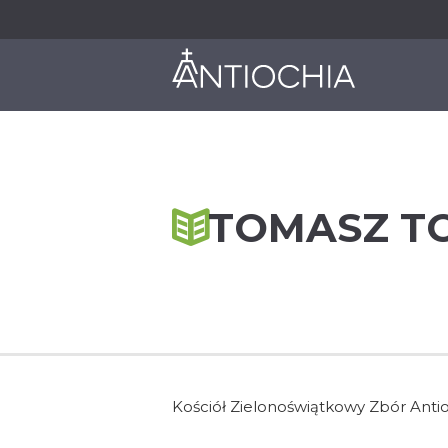
O NAS
JAK DZIAŁAMY
TOMASZ T
Kościół Zielonoświątkowy Zbór Anti