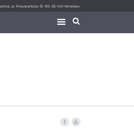
ochia, ul. Powstańców Śl. 199, 53-140 Wrocław
AKT