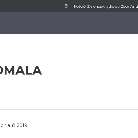
Kościół Zielonoświątkowy Zbór Anti
WSPIERAMY
MEDIA
AKTUALNOŚCI
KONT
OMALA
ochia © 2019