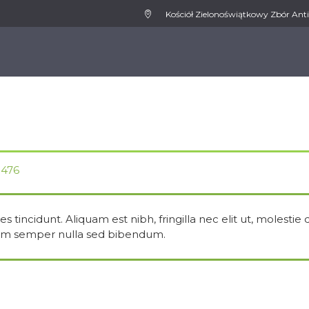
Kościół Zielonoświątkowy Zbór Anti
WSPIERAMY
MEDIA
AKTUALNOŚCI
KONT
1476
 tincidunt. Aliquam est nibh, fringilla nec elit ut, molestie 
um semper nulla sed bibendum.