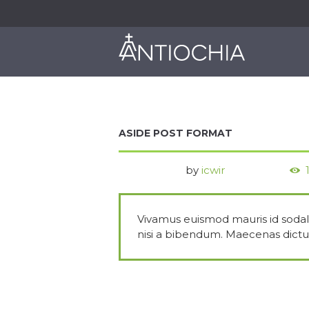
O NAS
JAK DZIAŁAMY
ASIDE POST FORMAT
by
icwir
Vivamus euismod mauris id sodales
nisi a bibendum. Maecenas dict