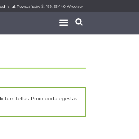
ochia, ul. Powstańców Śl. 199, 53-140 Wrocław
AKT
dictum tellus. Proin porta egestas