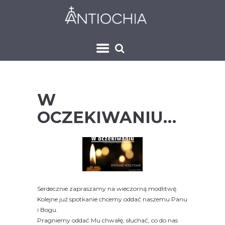
W
OCZEKIWANIU…
Serdecznie zapraszamy na wieczorną modlitwę.
Kolejne już spotkanie chcemy oddać naszemu Panu
i Bogu.
Pragniemy oddać Mu chwałę, słuchać, co do nas