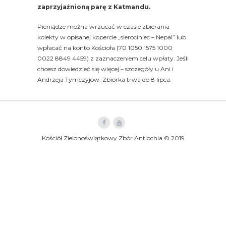
zaprzyjaźnioną parę z Katmandu.
Pieniądze można wrzucać w czasie zbierania
kolekty w opisanej kopercie „sierociniec – Nepal” lub
wpłacać na konto Kościoła (70 1050 1575 1000
0022 8849 4459) z zaznaczeniem celu wpłaty. Jeśli
chcesz dowiedzieć się więcej – szczegóły u Ani i
Andrzeja Tymczyjów. Zbiórka trwa do 8 lipca.
Kościół Zielonoświątkowy Zbór Antiochia © 2019