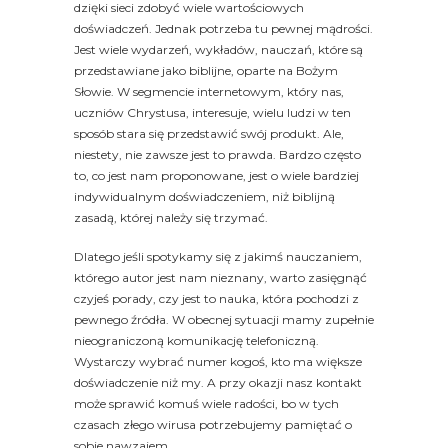
dzięki sieci zdobyć wiele wartościowych
doświadczeń. Jednak potrzeba tu pewnej mądrości.
Jest wiele wydarzeń, wykładów, nauczań, które są
przedstawiane jako biblijne, oparte na Bożym
Słowie. W segmencie internetowym, który nas,
uczniów Chrystusa, interesuje, wielu ludzi w ten
sposób stara się przedstawić swój produkt. Ale,
niestety, nie zawsze jest to prawda. Bardzo często
to, co jest nam proponowane, jest o wiele bardziej
indywidualnym doświadczeniem, niż biblijną
zasadą, której należy się trzymać.
Dlatego jeśli spotykamy się z jakimś nauczaniem,
którego autor jest nam nieznany, warto zasięgnąć
czyjeś porady, czy jest to nauka, która pochodzi z
pewnego źródła. W obecnej sytuacji mamy zupełnie
nieograniczoną komunikację telefoniczną.
Wystarczy wybrać numer kogoś, kto ma większe
doświadczenie niż my. A przy okazji nasz kontakt
może sprawić komuś wiele radości, bo w tych
czasach złego wirusa potrzebujemy pamiętać o
sobie nawzajem.