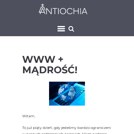
WWW +
MĄDROŚĆ!
Witam,
To już piąty dzień, gdy jesteśmy bardzo ograniczeni
w naszych codziennych zajęciach. Mam nadzieję,