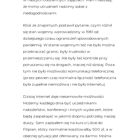
że mimo utrudnień radzimy sobie z
niedogodnościami.
Ktoś ze znajomych postawił pytanie, czym różnił
się stan wojenny wprowadzony w 1981 od
dzisiejszego czasu ograniczeń spowodowanych
pandemią. W stanie wojennym też nie było można
przekraczać granic, były trudności w
przemieszczaniu się. Ale były też kontrole przy
poruszaniu się na drogach, inaczej niż dzisiaj. Poza
tym nie było możliwości komunikacji telefonicznej
(przez pewien czas normalna łączność telefoniczna
była zupełnie niemożliwa i nie było Internetu).
Dzisiaj Internet daje niesamowite możliwości.
Możemy każdego dnia być uczestnikami
nabożeństw, konferencji i innych wydarzeń, które
będą zaspakajać w jakimś stopniu potrzeby naszej
duszy. Sam zapisałem się na kurs o Liście do
Filipian, który normalnie kosztowałby 500 zł, a w
obecnej sytuacji jest oferowany za darmo. Można