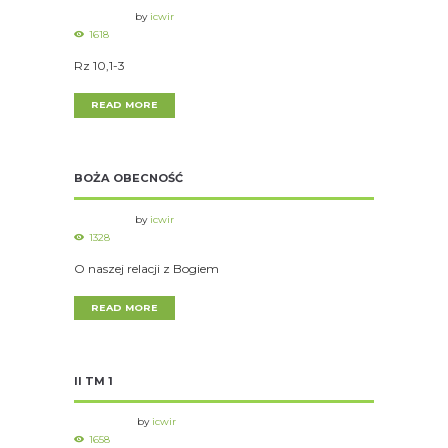
by
icwir
1618
Rz 10,1-3
READ MORE
BOŻA OBECNOŚĆ
by
icwir
1328
O naszej relacji z Bogiem
READ MORE
II TM 1
by
icwir
1658