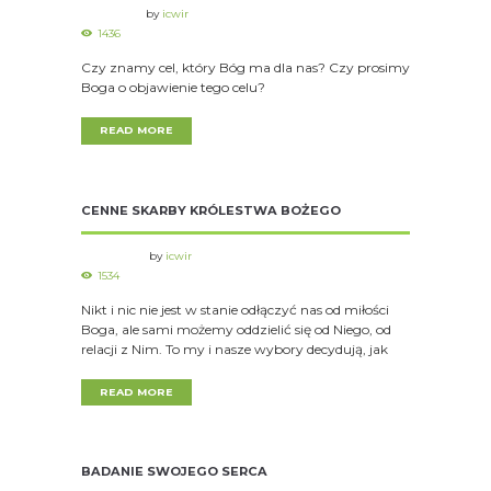
by
icwir
1436
Czy znamy cel, który Bóg ma dla nas? Czy prosimy
Boga o objawienie tego celu?
READ MORE
CENNE SKARBY KRÓLESTWA BOŻEGO
by
icwir
1534
Nikt i nic nie jest w stanie odłączyć nas od miłości
Boga, ale sami możemy oddzielić się od Niego, od
relacji z Nim. To my i nasze wybory decydują, jak
READ MORE
BADANIE SWOJEGO SERCA