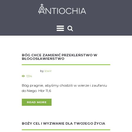
BÓG CHCE ZAMIENIĆ PRZEKLEŃSTWO W
BŁOGOSŁAWIEŃSTWO
by
icwir
1314
Bóg pragnie, abyśmy chodzili w wierze i zaufaniu
do Niego. Hbr 11,6
READ MORE
BOŻY CEL I WYZWANIE DLA TWOJEGO ŻYCIA