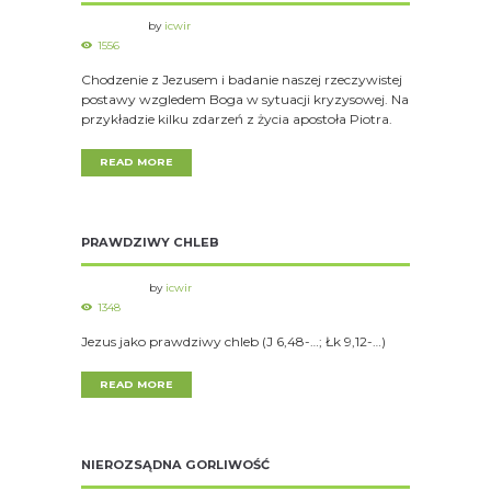
by
icwir
1556
Chodzenie z Jezusem i badanie naszej rzeczywistej
postawy wzgledem Boga w sytuacji kryzysowej. Na
przykładzie kilku zdarzeń z życia apostoła Piotra.
READ MORE
PRAWDZIWY CHLEB
by
icwir
1348
Jezus jako prawdziwy chleb (J 6,48-…; Łk 9,12-…)
READ MORE
NIEROZSĄDNA GORLIWOŚĆ