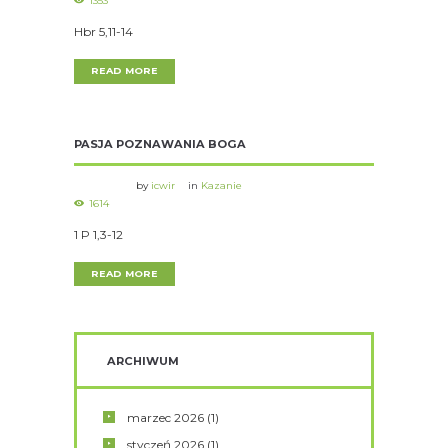
1353
Hbr 5,11-14
READ MORE
PASJA POZNAWANIA BOGA
by
icwir
in
Kazanie
1614
1 P 1,3-12
READ MORE
ARCHIWUM
marzec
2026
(1)
styczeń
2026
(1)