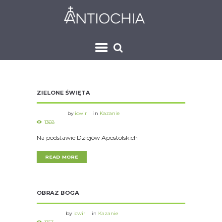
ZIELONE ŚWIĘTA
by
icwir
in
Kazanie
1368
Na podstawie Dziejów Apostolskich
READ MORE
OBRAZ BOGA
by
icwir
in
Kazanie