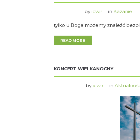
by
icwir
in
Kazanie
tylko u Boga możemy znaleźć bezpiec
READ MORE
KONCERT WIELKANOCNY
by
icwir
in
Aktualnośc