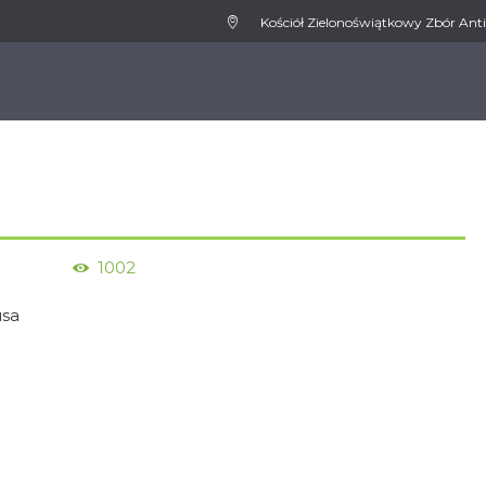
Kościół Zielonoświątkowy Zbór Anti
WSPIERAMY
MEDIA
AKTUALNOŚCI
KONT
1002
usa