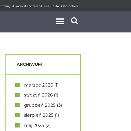
ochia, ul. Powstańców Śl. 199, 53-140 Wrocław
AKT
ARCHIWUM
marzec
2026
(1)
styczeń
2026
(1)
grudzień
2025
(3)
sierpień
2025
(1)
maj
2025
(2)