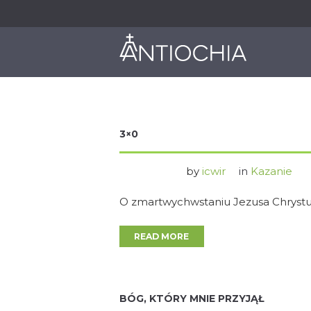
O NAS
JAK DZIAŁAMY
3×0
by
icwir
in
Kazanie
O zmartwychwstaniu Jezusa Chryst
READ MORE
BÓG, KTÓRY MNIE PRZYJĄŁ