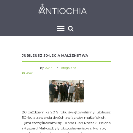
JUBILEUSZ 50-LECIA MAŁŻEŃSTWA
by
icwir
in
Fotogaleria
4520
20 października 2019 roku świętowaliśmy jubileusz
50-lecia zawarcia dwóch związków małżeńskich.
Tymi szczęśliwcami są:– Anna i Jan Roszak– Helena
i Ryszard MatłoszByły błogosławieństwa, kwiaty,