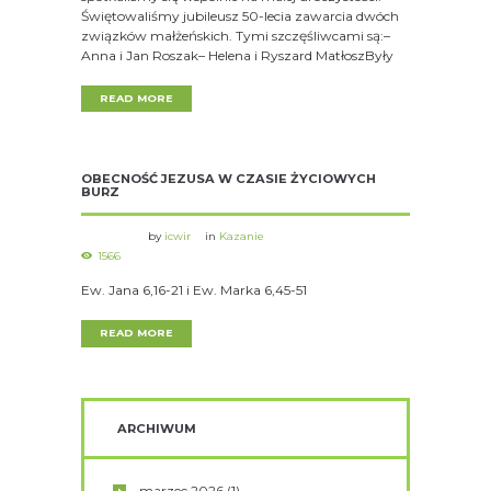
Świętowaliśmy jubileusz 50-lecia zawarcia dwóch
związków małżeńskich. Tymi szczęśliwcami są:–
Anna i Jan Roszak– Helena i Ryszard MatłoszByły
READ MORE
OBECNOŚĆ JEZUSA W CZASIE ŻYCIOWYCH
BURZ
by
icwir
in
Kazanie
1566
Ew. Jana 6,16-21 i Ew. Marka 6,45-51
READ MORE
ARCHIWUM
marzec
2026
(1)