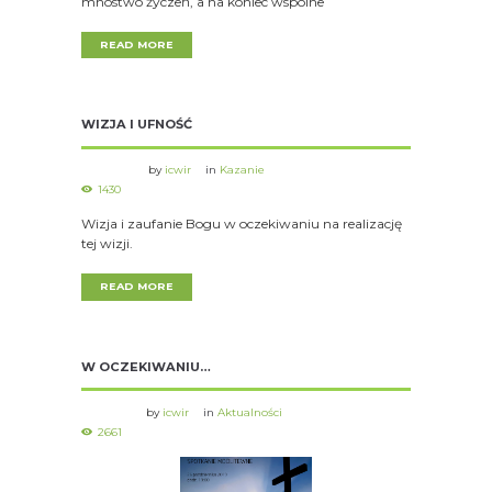
mnóstwo życzeń, a na koniec wspólne
READ MORE
WIZJA I UFNOŚĆ
by
icwir
in
Kazanie
1430
Wizja i zaufanie Bogu w oczekiwaniu na realizację
tej wizji.
READ MORE
W OCZEKIWANIU…
by
icwir
in
Aktualności
2661