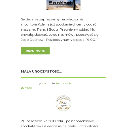
Serdecznie zapraszamy na wieczorną
modlitwę.Kolejne już spotkanie chcemy oddać
naszemu Panu i Bogu. Pragniemy oddać Mu
chwałę, słuchać, co do nas mówi, poddawać się
Jego Duchowi. Rozpoczynamy o godz. 19.00.
READ MORE
MAŁA UROCZYSTOŚĆ…
by
icwir
in
Aktualności
2668
20 października 2019 roku, po nabożeństwie,
spotkaliśmy się wspólnie na małej uroczystości.