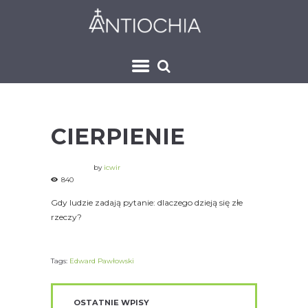
CIERPIENIE
by
icwir
840
Gdy ludzie zadają pytanie: dlaczego dzieją się złe
rzeczy?
Tags:
Edward Pawłowski
OSTATNIE WPISY