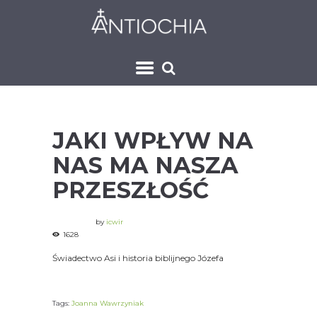
JAKI WPŁYW NA
NAS MA NASZA
PRZESZŁOŚĆ
by
icwir
1628
Świadectwo Asi i historia biblijnego Józefa
Tags:
Joanna Wawrzyniak