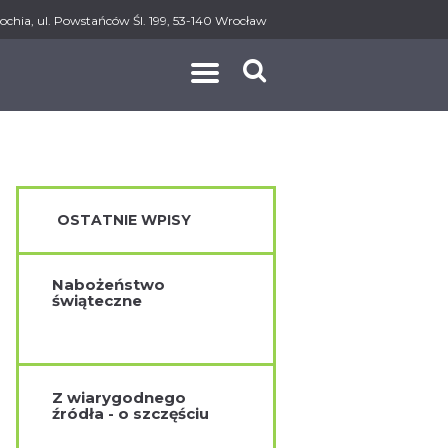
ochia, ul. Powstańców Śl. 199, 53-140 Wrocław
AKT
OSTATNIE WPISY
Nabożeństwo
świąteczne
Z wiarygodnego
źródła - o szczęściu