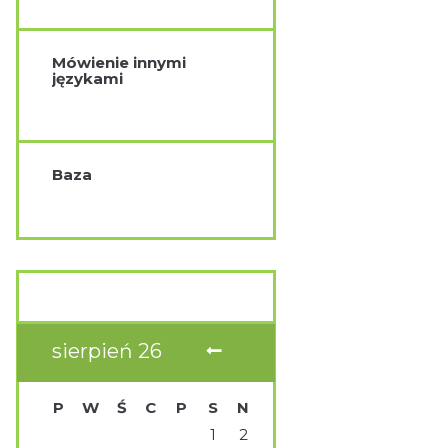
Mówienie innymi
językami
Baza
sierpień
26
P
W
Ś
C
P
S
N
1
2