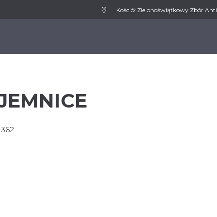
Kościół Zielonoświątkowy Zbór Anti
WSPIERAMY
MEDIA
AKTUALNOŚCI
KONT
AJEMNICE
1362