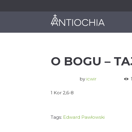
O NAS
JAK DZIAŁAMY
O BOGU – T
by
icwir
1 Kor 2,6-8
Tags:
Edward Pawłowski