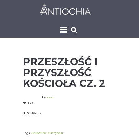
PRZESZŁOŚĆ I
PRZYSZŁOŚĆ
KOŚCIOŁA CZ. 2
by
icwir
1608
J 20,19-23
Tags:
Arkadiusz Kuczyński