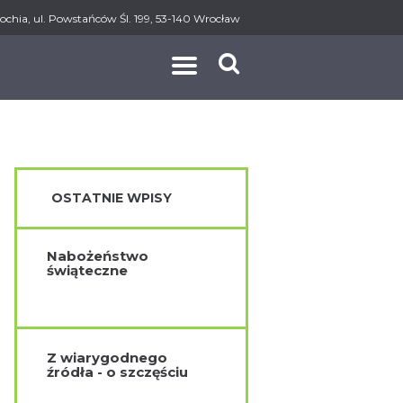
ochia, ul. Powstańców Śl. 199, 53-140 Wrocław
AKT
OSTATNIE WPISY
Nabożeństwo
świąteczne
Z wiarygodnego
źródła - o szczęściu