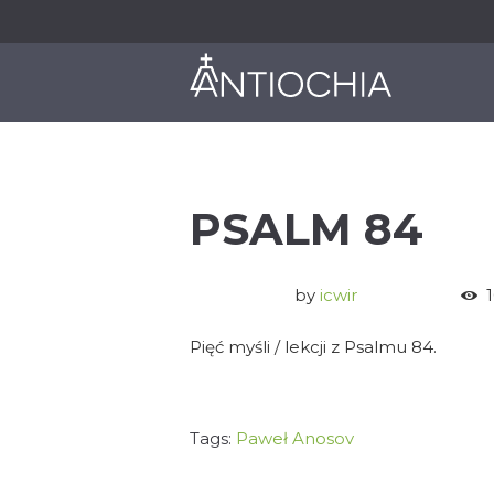
O NAS
JAK DZIAŁAMY
PSALM 84
by
icwir
Pięć myśli / lekcji z Psalmu 84.
Tags:
Paweł Anosov