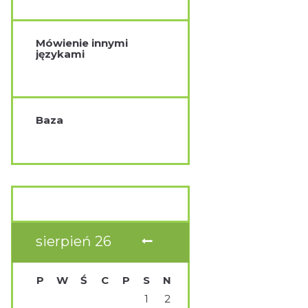
Mówienie innymi
językami
Baza
sierpień
26
P
W
Ś
C
P
S
N
1
2