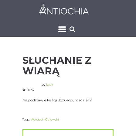
SŁUCHANIE Z
WIARĄ
by
icwir
1076
Na podstawie księgi Jozuego, rozdział 2.
Tags:
Wojciech Gajewski