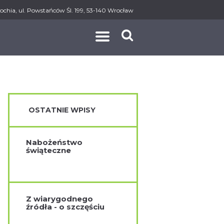
ochia, ul. Powstańców Śl. 199, 53-140 Wrocław
AKT
OSTATNIE WPISY
Nabożeństwo
świąteczne
Z wiarygodnego
źródła - o szczęściu