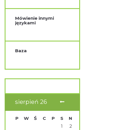
Mówienie innymi
językami
Baza
sierpień
26
P
W
Ś
C
P
S
N
1
2