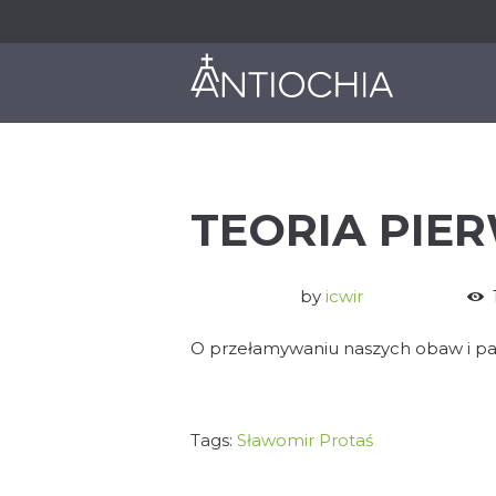
O NAS
JAK DZIAŁAMY
TEORIA PIE
by
icwir
O przełamywaniu naszych obaw i pa
Tags:
Sławomir Protaś