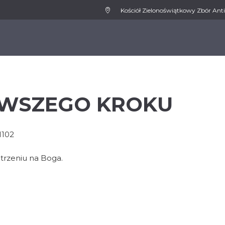
Kościół Zielonoświątkowy Zbór Anti
WSPIERAMY
MEDIA
AKTUALNOŚCI
KONT
RWSZEGO KROKU
1102
trzeniu na Boga.