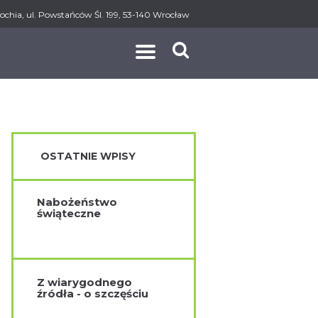
ochia, ul. Powstańców Śl. 199, 53-140 Wrocław
AKT
OSTATNIE WPISY
Nabożeństwo
świąteczne
Z wiarygodnego
źródła - o szczęściu