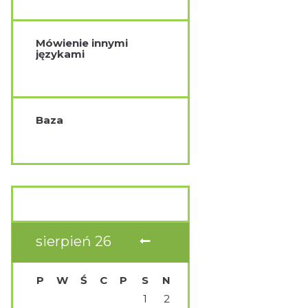
Mówienie innymi
językami
Baza
sierpień
26
P
W
Ś
C
P
S
N
1
2