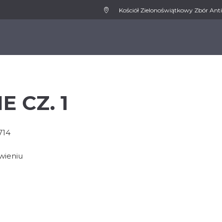
Kościół Zielonoświątkowy Zbór Anti
WSPIERAMY
MEDIA
AKTUALNOŚCI
KONT
 CZ. 1
714
wieniu