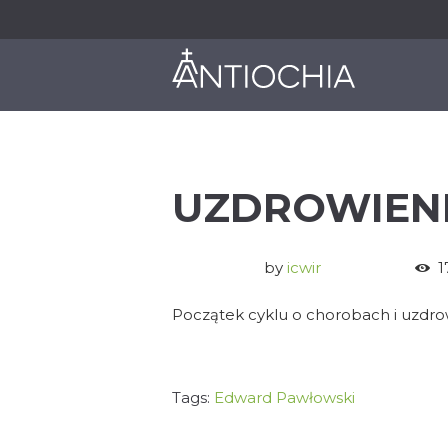
O NAS
JAK DZIAŁAMY
UZDROWIENIE
by
icwir
1
Początek cyklu o chorobach i uzdro
Tags:
Edward Pawłowski