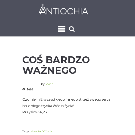
COŚ BARDZO
WAŻNEGO
by
icwir
1482
Czujniej niż wszystkiego innego strzeż swego serca,
bo z niego tryska źródło życia!
Przysłów 4,23
Tags:
Marcin Jóźwik