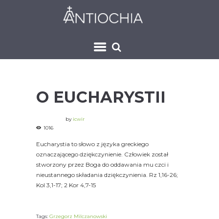
O EUCHARYSTII
by
icwir
1016
Eucharystia to słowo z języka greckiego
oznaczającego dziękczynienie. Człowiek został
stworzony przez Boga do oddawania mu czci i
nieustannego składania dziękczynienia. Rz 1,16-26;
Kol 3,1-17; 2 Kor 4,7-15
Tags:
Grzegorz Milczanowski